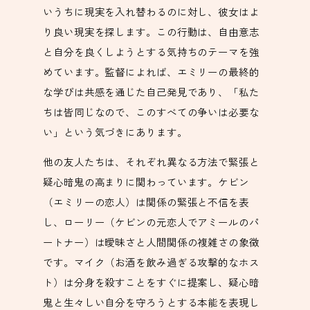
いうちに現実を入れ替わるのに対し、彼女はよ
り良い現実を探します。この行動は、自由意志
と自分を良くしようとする気持ちのテーマを強
めています。監督によれば、エミリーの最終的
な学びは共感を通じた自己発見であり、「私た
ちは皆同じなので、このすべての争いは必要な
い」という気づきにあります。
他の友人たちは、それぞれ異なる方法で緊張と
疑心暗鬼の高まりに関わっています。ケビン
（エミリーの恋人）は関係の緊張と不信を表
し、ローリー（ケビンの元恋人でアミールのパ
ートナー）は曖昧さと人間関係の複雑さの象徴
です。マイク（お酒を飲み過ぎる攻撃的なホス
ト）は分身を殺すことをすぐに提案し、疑心暗
鬼と生々しい自分を守ろうとする本能を表現し