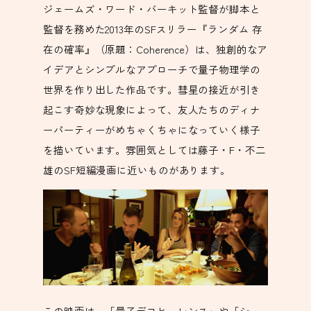
ジェームズ・ワード・バーキット監督が脚本と
監督を務めた2013年のSFスリラー『ランダム 存
在の確率』（原題：Coherence）は、独創的なア
イデアとシンプルなアプローチで量子物理学の
世界を作り出した作品です。彗星の接近が引き
起こす奇妙な現象によって、友人たちのディナ
ーパーティーがめちゃくちゃになっていく様子
を描いています。雰囲気としては藤子・F・不二
雄のSF短編漫画に近いものがあります。
この映画は、「量子デコヒーレンス」や「シュ