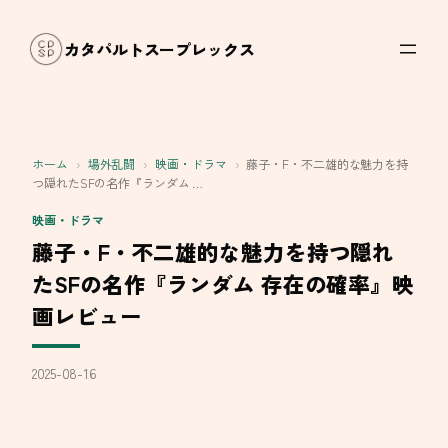
内
容
カタパルトスープレックス
を
ス
キ
ッ
ホーム
›
場外乱闘
›
映画・ドラマ
›
藤子・F・不二雄的な魅力を持
プ
つ隠れたSFの名作『ランダム …
映画・ドラマ
藤子・F・不二雄的な魅力を持つ隠れ
たSFの名作『ランダム 存在の確率』映
画レビュー
2025-08-16