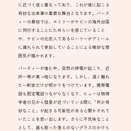
に近づく夜と重なっており、これが後に起こる
奇妙な出来事の重要な舞台となります。パーテ
ィーの最初では、エミリーがケビンの海外出張
に同行することにためらいを感じていること
や、ケビンの元恋人であるローリーがアミール
に連れられて参加していることによる微妙な雰
囲気が描かれます。
パーティーが進む中、突然の停電が起こり、近
所一帯が真っ暗になります。しかし、遠く離れ
た一軒家だけが明かりをつけています。携帯電
話も固定電話つながらなくなり、ヒューは物理
学者の兄から彗星が近づいている間に「何か奇
妙なこと」が起きる可能性があると聞かされて
いたことを思い出します。さらに不気味なこと
として、誰も割った覚えのないグラスのかけら