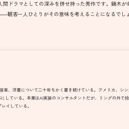
人間ドラマとしての深みを併せ持った秀作です。鏑木が
か――観客一人ひとりがその意味を考えることになるでし
ra)。映画、音楽、洋書について二十年ちかく書き続けている。アメリカ
にしている。本業はAI実装のコンサルタントだが、リングの外で
プレイしている。