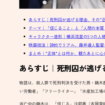
あらすじ｜死刑囚が逃げる理由、その“正
テーマ｜「信じること」と「人間の本質
キャラクター造形｜横浜流星の5つの人
映画技法｜詩的でリアル、藤井道人監督
まとめ｜“正体”とは何か、観たあとに心
あらすじ｜死刑囚が逃げ
物語は、殺人罪で死刑判決を受けた男・鏑木
い労働者」「フリーライター」「水産加工場
逃亡中の鏑木は、「信じる」沙耶香（吉岡里