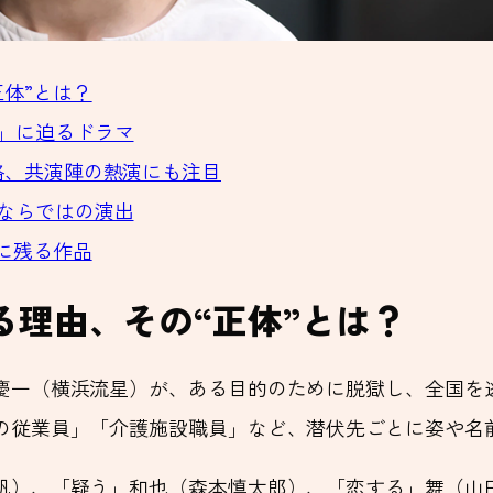
体”とは？
」に迫るドラマ
格、共演陣の熱演にも注目
ならではの演出
に残る作品
る理由、その“正体”とは？
慶一（横浜流星）が、ある目的のために脱獄し、全国を
の従業員」「介護施設職員」など、潜伏先ごとに姿や名
帆）、「疑う」和也（森本慎太郎）、「恋する」舞（山