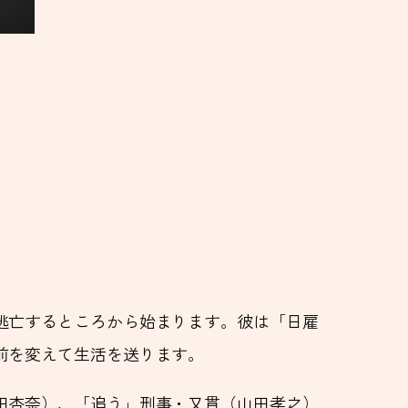
逃亡するところから始まります。彼は「日雇
前を変えて生活を送ります。
田杏奈）、「追う」刑事・又貫（山田孝之）