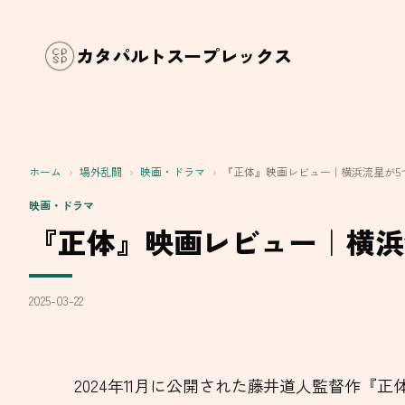
内
容
カタパルトスープレックス
を
ス
キ
ッ
ホーム
›
場外乱闘
›
映画・ドラマ
›
『正体』映画レビュー｜横浜流星が5
プ
映画・ドラマ
『正体』映画レビュー｜横浜
2025-03-22
2024年11月に公開された藤井道人監督作