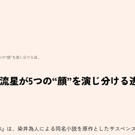
つの“顔”を演じ分ける逃…
流星が5つの“顔”を演じ分ける
『正体』は、染井為人による同名小説を原作としたサスペ