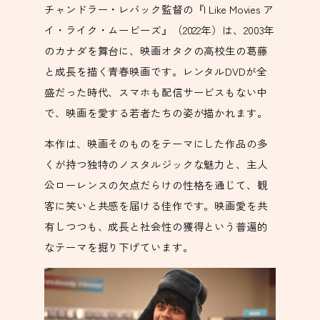
チャンドラー・レバック監督の『I Like Movies ア
イ・ライク・ムービーズ』（2022年）は、2003年
のカナダを舞台に、映画オタクの高校生の葛藤
と成長を描く青春映画です。レンタルDVDが全
盛だった時代、スマホも配信サービスもない中
で、映画を愛する若者たちの姿が描かれます。
本作は、映画そのものをテーマにした作品の多
くが持つ独特のノスタルジックな魅力と、主人
公ローレンスの欠点だらけの性格を通じて、観
客に笑いと共感を届ける佳作です。映画愛を共
有しつつも、成長と社会性の獲得という普遍的
なテーマを掘り下げています。