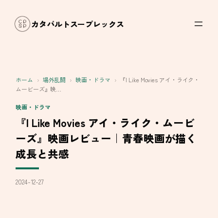
内
容
カタパルトスープレックス
を
ス
キ
ッ
ホーム
›
場外乱闘
›
映画・ドラマ
›
『I Like Movies アイ・ライク・
プ
ムービーズ』映…
映画・ドラマ
『I Like Movies アイ・ライク・ムービ
ーズ』映画レビュー｜青春映画が描く
成長と共感
2024-12-27