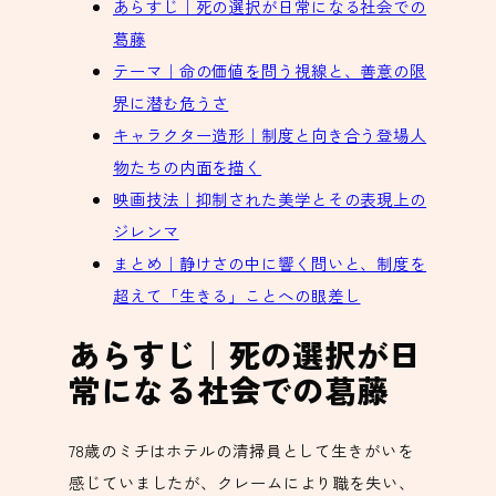
あらすじ｜死の選択が日常になる社会での
葛藤
テーマ｜命の価値を問う視線と、善意の限
界に潜む危うさ
キャラクター造形｜制度と向き合う登場人
物たちの内面を描く
映画技法｜抑制された美学とその表現上の
ジレンマ
まとめ｜静けさの中に響く問いと、制度を
超えて「生きる」ことへの眼差し
あらすじ｜死の選択が日
常になる社会での葛藤
78歳のミチはホテルの清掃員として生きがいを
感じていましたが、クレームにより職を失い、