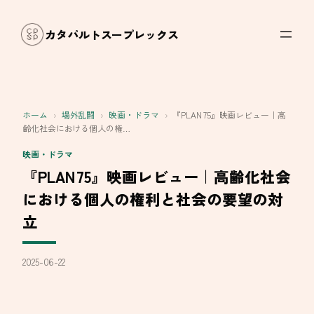
内
容
カタパルトスープレックス
を
ス
キ
ッ
ホーム
›
場外乱闘
›
映画・ドラマ
›
『PLAN 75』映画レビュー｜高
プ
齢化社会における個人の権…
映画・ドラマ
『PLAN 75』映画レビュー｜高齢化社会
における個人の権利と社会の要望の対
立
2025-06-22