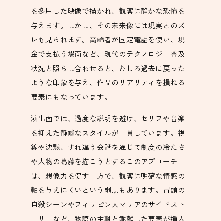
を多用した映像で描かれ、観客に静かな恐怖を
与えます。しかし、その未来像には現実とのズ
レも見られます。高齢者が固定電話を使い、現
金で支払う場面など、現代のテクノロジー普及
状況と照らし合わせると、むしろ過去に戻った
ような印象を与え、作品のリアリティを損ねる
要素にもなっています。
演出面では、過度な説明を避け、セリフや音楽
を抑えた静謐なスタイルが一貫しています。視
線や沈黙、すれ違う会話を通じて制度の冷たさ
や人物の葛藤を描こうとするこのアプローチ
は、想像力を促す一方で、観客に明確な情感の
軸を与えにくいという弱点もあります。冒頭の
自殺シーンやフィリピン人マリアのサイドスト
ーリーなど、物語の主軸と乖離した要素が挿入