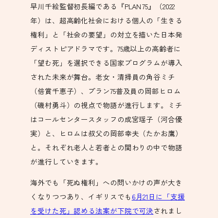
早川千絵監督初長編である『PLAN 75』（2022
年）は、超高齢化社会における個人の「生きる
権利」と「社会の要望」の対立を描いた日本発
ディストピアドラマです。75歳以上の高齢者に
「望む死」を選択できる国家プログラムが導入
された未来が舞台。老女・清掃員の角谷ミチ
（倍賞千恵子）、プラン75普及員の岡部ヒロム
（磯村勇斗）の視点で物語が進行します。ミチ
はコールセンタースタッフの成宮瑶子（河合優
実）と、ヒロムは叔父の岡部幸夫（たかお鷹）
と。それぞれ老人と若者との関わりの中で物語
が進行していきます。
海外でも「死ぬ権利」への問いかけの声が大き
くなりつつあり、イギリスでも
6月21日に「支援
を受けた死」認める法案が下院で可決
されまし