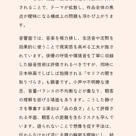
されることで、テーマが拡散し、作品全体の焦
点が曖昧になる構成上の問題も浮かび上がりま
す。
音響面では、音楽を極力排し、生活音や沈黙を
効果的に使うことで現実感を高める工夫が施さ
れています。俳優の呼吸や環境音を丁寧に収録
した録音技術は評価されるべきですが、同時に
日本映画でしばしば指摘される「セリフの聞き
取りづらさ」も顕著です。小声や不明瞭な滑
舌、音量バランスの不均衡などが重なり、観客
の理解を妨げる場面もあります。こうした静け
さを尊重する演出は「品の良さ」として評価さ
れる半面、観客との距離を生むリスクも孕んで
います。語られないことで想像を促す手法は、
伝わらなければ逆に主題の輪郭を曖昧にし、結