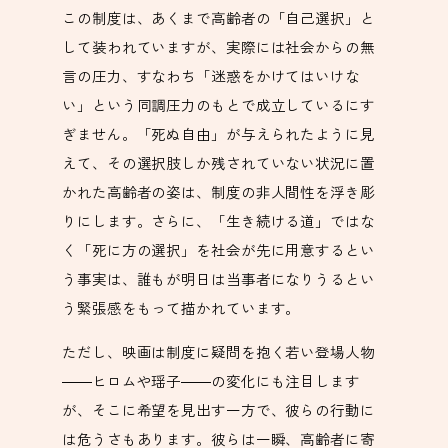
この制度は、あくまで高齢者の「自己選択」と
して装われていますが、実際には社会からの無
言の圧力、すなわち「迷惑をかけてはいけな
い」という同調圧力のもとで成立しているにす
ぎません。「死ぬ自由」が与えられたように見
えて、その選択肢しか残されていない状況に置
かれた高齢者の姿は、制度の非人間性を浮き彫
りにします。さらに、「生き続ける道」ではな
く「死に方の選択」を社会が先に用意するとい
う事実は、誰もが明日は当事者になりうるとい
う緊張感をもって描かれています。
ただし、映画は制度に疑問を抱く若い登場人物
――ヒロムや瑶子――の変化にも注目します
が、そこに希望を見出す一方で、彼らの行動に
は危うさもあります。彼らは一瞬、高齢者に寄