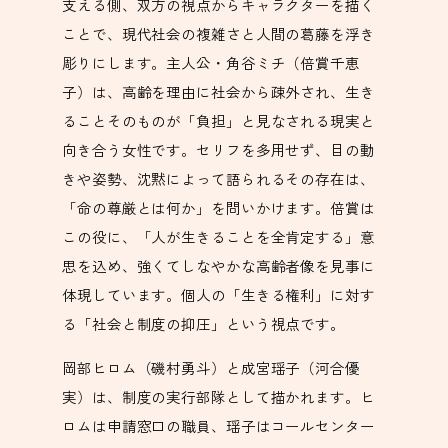
支える側、双方の視点からキャラクターを描く
ことで、現代社会の複雑さと人間の葛藤を浮き
彫りにします。主人公・角谷ミチ（倍賞千恵
子）は、高齢を理由に社会から疎外され、生き
ることそのものが「負担」と見なされる現実と
向き合う女性です。セリフを多用せず、目の動
きや姿勢、沈黙によって語られるその存在は、
「命の尊厳とは何か」を問いかけます。倍賞は
この役に、「人が生きることを全肯定する」意
思を込め、強くてしなやかな高齢者像を見事に
体現しています。個人の「生きる権利」に対す
る「社会と制度の抑圧」という視点です。
岡部ヒロム（磯村勇斗）と成宮瑶子（河合優
実）は、制度の実行部隊として描かれます。ヒ
ロムは申請窓口の職員、瑶子はコールセンター