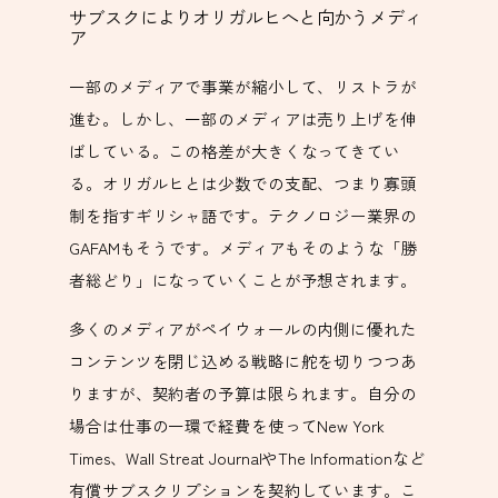
サブスクによりオリガルヒへと向かうメディ
ア
一部のメディアで事業が縮小して、リストラが
進む。しかし、一部のメディアは売り上げを伸
ばしている。この格差が大きくなってきてい
る。オリガルヒとは少数での支配、つまり寡頭
制を指すギリシャ語です。テクノロジー業界の
GAFAMもそうです。メディアもそのような「勝
者総どり」になっていくことが予想されます。
多くのメディアがペイウォールの内側に優れた
コンテンツを閉じ込める戦略に舵を切りつつあ
りますが、契約者の予算は限られます。自分の
場合は仕事の一環で経費を使ってNew York
Times、Wall Streat JournalやThe Informationなど
有償サブスクリプションを契約しています。こ