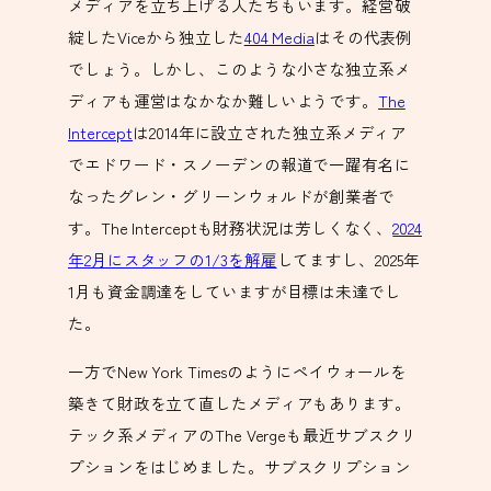
メディアを立ち上げる人たちもいます。経営破
綻したViceから独立した
404 Media
はその代表例
でしょう。しかし、このような小さな独立系メ
ディアも運営はなかなか難しいようです。
The
Intercept
は2014年に設立された独立系メディア
でエドワード・スノーデンの報道で一躍有名に
なったグレン・グリーンウォルドが創業者で
す。The Interceptも財務状況は芳しくなく、
2024
年2月にスタッフの1/3を解雇
してますし、2025年
1月も資金調達をしていますが目標は未達でし
た。
一方でNew York Timesのようにペイウォールを
築きて財政を立て直したメディアもあります。
テック系メディアのThe Vergeも最近サブスクリ
プションをはじめました。サブスクリプション