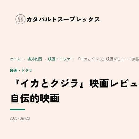
内
容
カタパルトスープレックス
を
ス
キ
ッ
ホーム
›
場外乱闘
›
映画・ドラマ
›
『イカとクジラ』映画レビュー｜家
プ
映画・ドラマ
『イカとクジラ』映画レビュ
自伝的映画
2023-06-20