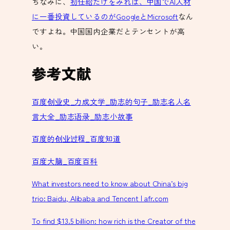
ちなみに、
初任給だけをみれば、中国でAI人材
に一番投資しているのがGoogleとMicrosoft
なん
ですよね。中国国内企業だとテンセントが高
い。
参考文献
百度创业史_力成文学_励志的句子_励志名人名
言大全_励志语录_励志小故事
百度的创业过程_百度知道
百度大脑_百度百科
What investors need to know about China’s big
trio: Baidu, Alibaba and Tencent | afr.com
To find $13.5 billion: how rich is the Creator of the