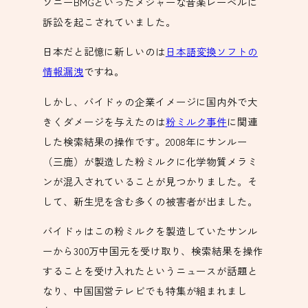
ソニーBMGといったメジャーな音楽レーベルに
訴訟を起こされていました。
日本だと記憶に新しいのは
日本語変換ソフトの
情報漏洩
ですね。
しかし、バイドゥの企業イメージに国内外で大
きくダメージを与えたのは
粉ミルク事件
に関連
した検索結果の操作です。2008年にサンルー
（三鹿）が製造した粉ミルクに化学物質メラミ
ンが混入されていることが見つかりました。そ
して、新生児を含む多くの被害者が出ました。
バイドゥはこの粉ミルクを製造していたサンル
ーから300万中国元を受け取り、検索結果を操作
することを受け入れたというニュースが話題と
なり、中国国営テレビでも特集が組まれまし