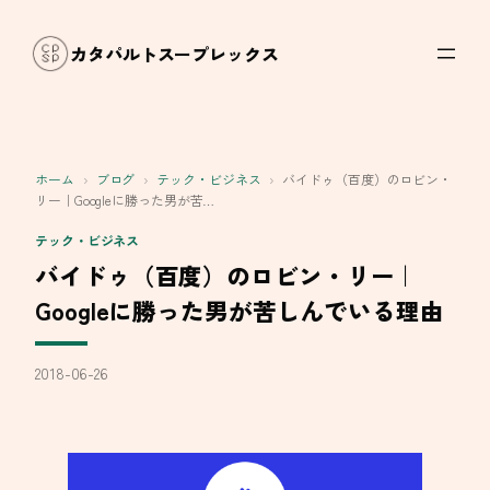
内
容
カタパルトスープレックス
を
ス
キ
ッ
ホーム
›
ブログ
›
テック・ビジネス
›
バイドゥ（百度）のロビン・
プ
リー｜Googleに勝った男が苦…
テック・ビジネス
バイドゥ（百度）のロビン・リー｜
Googleに勝った男が苦しんでいる理由
2018-06-26