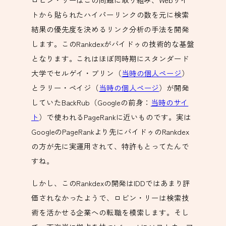
トから貼られたハイパーリンクの数を元に検索
結果の優先度を決めるリンク分析の手法を開発
します。このRankdexがバイドゥの技術的な基盤
となります。これはほぼ同時期にスタンダード
大学でセルゲイ・ブリン（
当時の個人ページ
）
とラリー・ペイジ（
当時の個人ページ
）が開発
していたBackRub（Googleの前身：
当時のサイ
ト
）で使われるPageRankに近いものです。実は
GoogleのPageRankより先にバイドゥのRankdex
の方が先に実運用されて、特許もとってたんで
すね。
しかし、このRankdexの開発はIDDではあまり評
価されなかったようで、ロビン・リーは検索技
術を活かせる企業への転職を模索します。そし