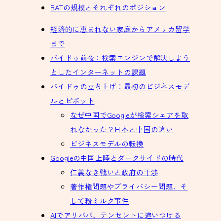
BATの規模とそれぞれのポジション
経済的に恵まれない家庭からアメリカ留学
まで
バイドゥ前夜：検索エンジンで解決しよう
としたインターネットの課題
バイドゥの立ち上げ：最初のビジネスモデ
ルとピボット
なぜ中国でGoogleが検索シェアを取
れなかった？日本と中国の違い
ビジネスモデルの転換
Googleの中国上陸とダークサイドの時代
仁義なき戦いと政府の干渉
著作権問題やプライバシー問題、そ
して粉ミルク事件
AIでアリババ、テンセントに追いつける