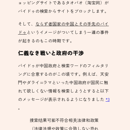
ョッピングサイトであるタオバオ（淘宝网）が
バイドゥの検索からサイトをブロックします。
そして、
ならず者国家の中国とその手先のバイ
ドゥ
というイメージがついてしまう一連の事件
が起きるのもこの時期です。
仁義なき戦いと政府の干渉
バイドゥが中国政府と検索ワードのフィルタリ
ングに合意するのがこの頃です。例えば、天安
門やダライ=ラマといった中国政府が国民に触
れて欲しくない情報を検索しようとすると以下
のメッセージが表示されるようになりました
*3
。
捜索结果可能不符合相关法律和政策
（法律法規や政策に合致しない恐れ