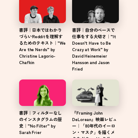
書評｜日本ではわかり
書評｜自分のペースで
づらいRedditを理解す
仕事をする大切さ｜”It
るためのテキスト｜”We
Doesn’t Have to Be
Are the Nerds” by
Crazy at Work” by
Christine Lagorio-
David Heinemeier
Chafkin
Hansson and Jason
Fried
書評｜フィルターなし
『Framing John
のインスタグラムの歴
DeLorean』映画レビュ
史｜”No Filter” by
ー｜「80年代のイーロ
Sarah Frier
ン・マスク」を描くメ