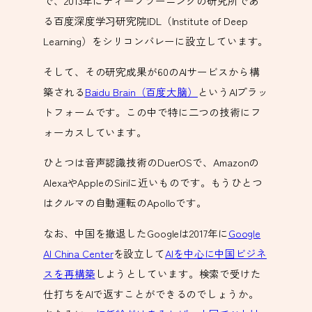
で、2013年にディープラーニングの研究所であ
る百度深度学习研究院IDL（Institute of Deep
Learning）をシリコンバレーに設立しています。
そして、その研究成果が60のAIサービスから構
築される
Baidu Brain（百度大脑）
というAIプラッ
トフォームです。この中で特に二つの技術にフ
ォーカスしています。
ひとつは音声認識技術のDuerOSで、Amazonの
AlexaやAppleのSiriに近いものです。もうひとつ
はクルマの自動運転のApolloです。
なお、中国を撤退したGoogleは2017年に
Google
AI China Center
を設立して
AIを中心に中国ビジネ
スを再構築
しようとしています。検索で受けた
仕打ちをAIで返すことができるのでしょうか。