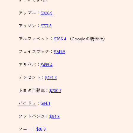
アップル：
$926.9
アマゾン：
$777.8
アルファベット：
$766.4
（Googleの親会社）
フェイスブック：
$541.5
アリババ：
$499.4
テンセント：
$491.3
トヨタ自動車：
$200.7
バイドゥ
：
$94.1
ソフトバンク：
$84.9
ソニー：
$59.9