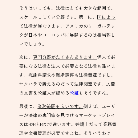
そうはいっても、法律はとても大きな範囲で、
スケールしにくい分野です。第一に、
国によっ
て法律が異なります。
アメリカのリーガルテッ
クが日本やヨーロッパに展開するのは相当難し
いでしょう。
次に、
専門分野がたくさんあります。
個人で必
要になる法律と法人で必要となる法律も違いま
す。慰謝料請求や離婚調停も法律関連ですし、
セクハラで訴えるのだって法律関連です。民間
の文書を公証人が認める
公証
もそうですね。
最後に、
業務範囲も広いです。
例えば、ユーザ
ーが法律の専門家を見つけるマーケットプレイ
スはB2BとB2Cで違います。弁護士だって業務管
理や文書管理が必要ですよね。そういうわけ