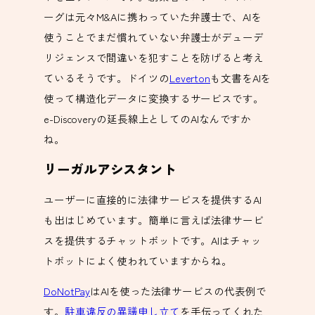
ーグは元々M&Aに携わっていた弁護士で、AIを
使うことでまだ慣れていない弁護士がデューデ
リジェンスで間違いを犯すことを防げると考え
ているそうです。ドイツの
Leverton
も文書をAIを
使って構造化データに変換するサービスです。
e-Discoveryの延長線上としてのAIなんですか
ね。
リーガルアシスタント
ユーザーに直接的に法律サービスを提供するAI
も出はじめています。簡単に言えば法律サービ
スを提供するチャットボットです。AIはチャッ
トボットによく使われていますからね。
DoNotPay
はAIを使った法律サービスの代表例で
す。
駐車違反の異議申し立て
を手伝ってくれた