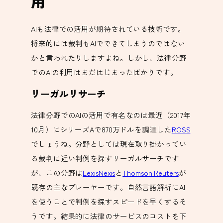
用
AIも法律での活用が期待されている技術です。
将来的には裁判もAIでできてしまうのではない
かと言われたりしますよね。しかし、法律分野
でのAIの利用はまだはじまったばかりです。
リーガルリサーチ
法律分野でのAIの活用で有名なのは最近（2017年
10月）にシリーズAで870万ドルを調達した
ROSS
でしょうね。分野としては現在取り掛かってい
る裁判に近い判例を探すリーガルサーチです
が、この分野は
LexisNexis
と
Thomson Reuters
が
既存の主なプレーヤーです。自然言語解析にAI
を使うことで判例を探すスピードを早くするそ
うです。結果的に法律のサービスのコストを下